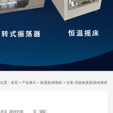
前位置：
首页
>
产品展示
>
振荡器|摇瓶机
>
往复-回旋振荡器|脱色摇床
页 末页 跳转到第
页