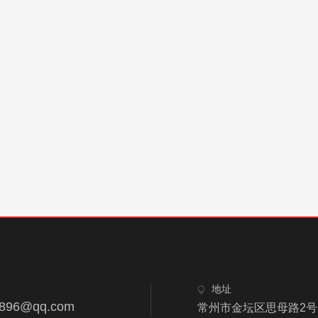
地址
8896@qq.com
常州市金坛区思母路2号