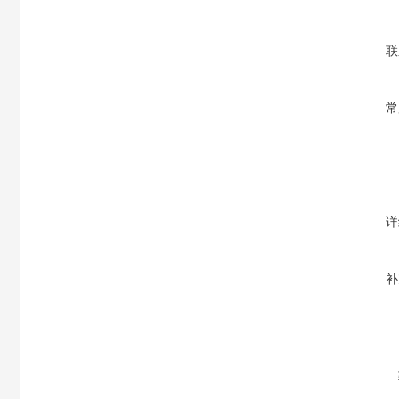
联
常
详
补