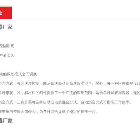
绍
器厂家
，稳固耐用
，寿命长久
，点触振动模式之间切换
涡混合方式：可调速度控制，能从低速振动到高速旋涡混合。另外，每一种附件都被设
：各种形状、尺寸和材料的附件提供了一个广泛的应用范围，适合各种试管与容器，无
振混合方式：三点开关可选择自动或点振混合方式。自动混合方式可提高工作效率。
足够重量的整体金属外壳，为各种混合提供了稳定的操作平台。
器厂家