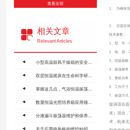
查看全部
1、 为确保
2、 仪器应
相关文章
技术参数：
Relevant Articles
1、型 号：
2、电 源：22
3、回旋振幅
小型高温鼓风干燥箱的安全使用方法
4、振荡频率（
双层恒温摇床在生命科学研究中起到了重要的作用
5、整机功率
6、工作尺寸
掌握这几点，气浴恒温振荡器维护保养不用愁
7、振荡方式
数显恒温光照培养箱应用领域十分广泛
旋涡混合器
末）混合，
分液漏斗振荡器维护和保养要求有哪些，快来了解下
术，机体无
关于石墨电热板的维护妙招分享