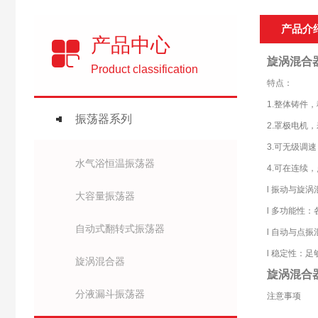
产品介
产品中心
旋涡混合
Product classification
特点：
1.整体铸件
振荡器系列
2.罩极电机
3.可无级调速
水气浴恒温振荡器
4.可在连续
l 振动与旋
大容量振荡器
l 多功能性
自动式翻转式振荡器
l 自动与点
l 稳定性：
旋涡混合器
旋涡混合
分液漏斗振荡器
注意事项