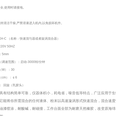
安全,使用时请接地。
保持清洁干燥,严禁溶液进入机内,以免损坏机件。
XH-C （名称：快速混匀器或者旋涡混合器）
0V 50HZ
：5mm
调速范围）：启动-3000转/分钟
（W）：30
（cm）：￠6
： 回旋（乳胶头）
具有结构简单可靠，仪器体积小，耗电省，噪音低等特点，广泛应用于生
它能将你所需混合的任何液体、粉末以高速漩涡形式快速混合，混合速度
油漆喷涂，耐酸碱，耐碰撞，工作台面全部为耐磨天然橡胶，改变原海绵