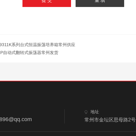
-9311K系列台式恒温振荡培养箱常州供应
LP自动式翻转式振荡器常州发货
地址
8896@qq.com
常州市金坛区思母路2号