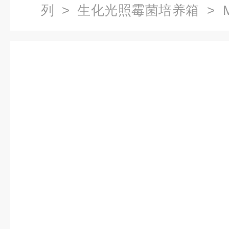
列
>
生化光照霉菌培养箱
> 
箱现货供应