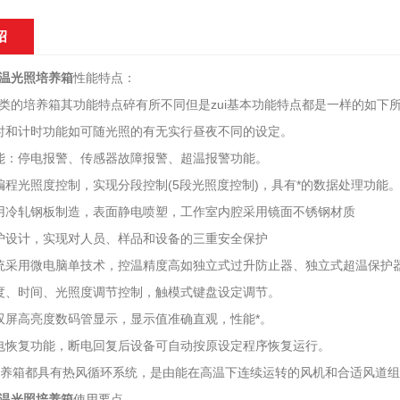
绍
温光照培养箱
性能特点：
类的培养箱其功能特点碎有所不同但是zui基本功能特点都是一样的如下
时和计时功能如可随光照的有无实行昼夜不同的设定。
能：停电报警、传感器故障报警、超温报警功能。
编程光照度控制，实现分段控制(5段光照度控制)，具有*的数据处理功能
用冷轧钢板制造，表面静电喷塑，工作室内腔采用镜面不锈钢材质
护设计，实现对人员、样品和设备的三重安全保护
统采用微电脑单技术，控温精度高如独立式过升防止器、独立式超温保护
度、时间、光照度调节控制，触模式键盘设定调节。
双屏高亮度数码管显示，显示值准确直观，性能*。
电恢复功能，断电回复后设备可自动按原设定程序恢复运行。
培养箱都具有热风循环系统，是由能在高温下连续运转的风机和合适风道
温光照培养箱
使用要点