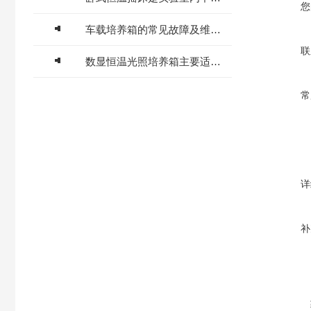
您
车载培养箱的常见故障及维修要点，不看后悔！
联
数显恒温光照培养箱主要适用于环境监测等部门
常
详
补