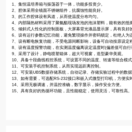
1、集恒温培养箱与振荡器于一体，功能多投资少。
2、腔体采用全镜面不锈钢组件，抗腐蚀性能良好。
3、的工作腔体设有风道，从而使温度分布均匀。
4、内部隔热材料采用了聚氨酯现场发泡的泡沫塑料，能有效的抵
5、倾斜式人性化的控制面板，大屏幕背光液晶显示屏，具有良好
6、设有运行参数记忆功能，避免繁琐操作并密码锁定，杜绝人为
7、设有断电恢复功能，不受电源间断影响，设备可自动按原设定
8、设有温度报警功能，在实测温度偏离设定温度时(偏差值可自行
9、采用了设计，静电喷塑箱体，超大可视窗，造型豪华美观。
10、具备十段曲线程控系统，可设置不同的温度、转速等组合模
11、可安装手机控制系统，从而实现远距离控制。
12、可安装UBS数据存储系统，自动记录、存储实验过程中的数
13、如有需要，可选配RS-232接口和嵌入式微型打印机，方便
14、采用无极调速，并温控准确，数字显示，操作安全方便。
15、具有良好的热循环功能，且性能稳定，使用灵活，可靠性高。