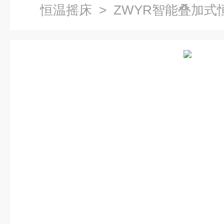
恒温摇床
> ZWYR智能叠加式