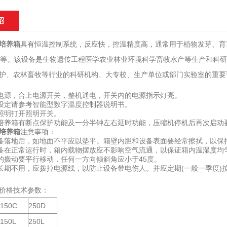
绍
培养箱
具有恒温控制系统，反应快，控温精度高，通常用于植物发芽、育
等等。该设备是生物遗传工程医学农业林业环境科学畜牧水产等生产和科
护、农林畜牧等行业的科研机构、大专校、生产单位或部门实验室的重要
源，合上电源开关，整机通电，开关内的电源指示灯亮。
设定请参考智能型数字温度控制器说明书。
照明打开照明开关。
养箱有断点保护功能及一分半钟左右延时功能，压缩机停机后再次启动
培养箱
注意事项：
落地后，如地面不平应以垫平。箱壁内胆和设备表面要经常擦拭，以保
在正常运行时，箱内载物摆放应不影响空气流通，以保证箱内温湿度均
搬动要平行移动，任何一方向倾斜角应小于45度。
期不用，应拨掉电源线，以防止设备带电伤人。并应定期(一般一季度)按
价格技术参数：
150C
250D
150L
250L