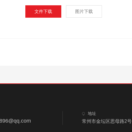
文件下载
图片下载
地址
8896@qq.com
常州市金坛区思母路2号