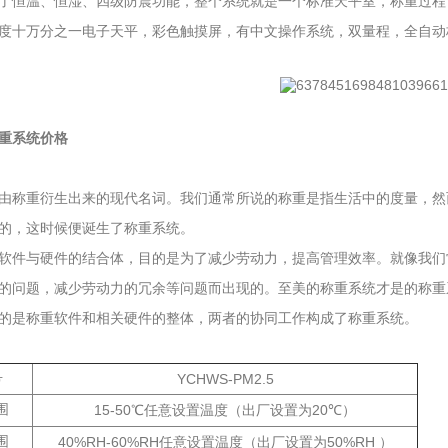
了恒温、恒湿、四级防震功能，整个系统就是一个标准天平室，称重过程
度十万分之一电子天平，彩色触摸屏，有中文操作系统，双量程，全自动
重系统价格
由称重衍生出来的现代名词。我们通常所说的称重是指生活中的度量，然
的，这时候便诞生了称重系统。
软件与硬件的结合体，目的是为了减少劳动力，提高管理效率。就像我们
的问题，减少劳动力的冗余等问题而出现的。至美的称重系统才是的称重
的是称重软件和相关硬件的整体，两者的协同工作构成了称重系统。
号
YCHWS-PM2.5
围
15-50
20
℃任意设置温度（出厂设置为
℃）
围
40%RH-60%RH
50%RH
任意设置温度（出厂设置为
）