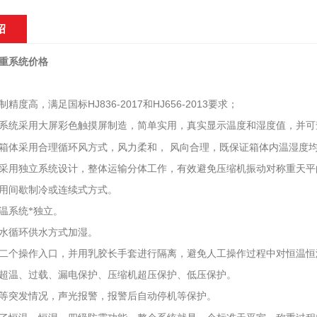
绍
重系统价格
HJ836-2017
HJ656-2013
制精度高，满足国标
和
要求；
系统采用大屏彩色触摸屏制造，简单实用，真实显示温度和湿度值，并可
箱体采用合理循环风方式，风力柔和，
风向合理，既保证箱体内温湿度
采用独立系统设计，整体运输分体工作，有效避免压缩机振动对称重天平
用间歇制冷或连续式方式。
温系统*独立。
水循环供水方式加湿。
二个操作入口，并用乳胶长手套进行隔离，避免人工操作过程中对恒温恒
超温、过载、漏电保护、压缩机超压保护、低压保护。
等突发情况，声光报警，报警后自动停机等保护。