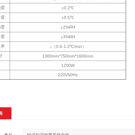
动度
0.2
±
℃
匀度
0.5
±
℃
动度
2%RH
±
匀度
3%RH
±
速率
0.6-1.2
/min
≤（
℃
）
寸
1300mm*750mm*1600mm
1200W
220V50Hz
询